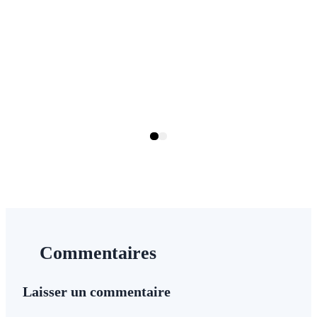
O
1
Page
Page
1
2
Commentaires
Laisser un commentaire