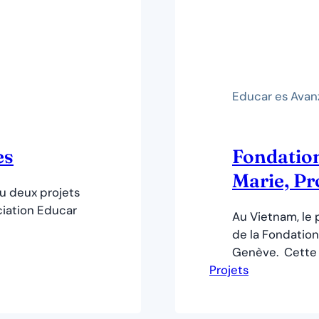
Educar es Avan
es
Fondation
Marie, Pr
u deux projets
ciation Educar
Au Vietnam, le p
de la Fondation
Genève. Cette 
Projets
besoins nutritio
besoins de san
dans l’extrême 