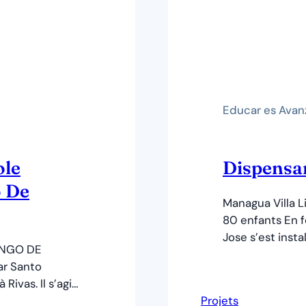
Educar es Avan
ole
Dispensa
o De
Managua Villa 
80 enfants En f
Jose s’est insta
INGO DE
Christi à Managu
ar Santo
quartier compr
ivas. Il s’agit
dispensaire est
coles de
Projets
paroisse et d’