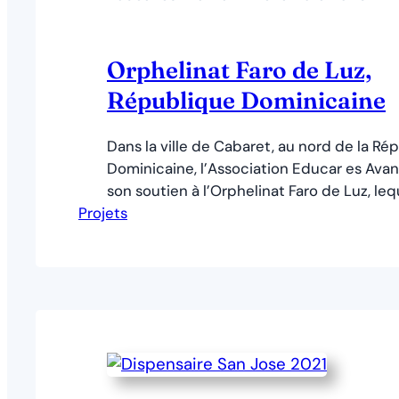
Orphelinat Faro de Luz,
République Dominicaine
Dans la ville de Cabaret, au nord de la Ré
Dominicaine, l’Association Educar es Avan
son soutien à l’Orphelinat Faro de Luz, leq
Projets
30 enfants (filles et garçons). Cette aide 
par Ainsi, nous avons amélioré les conditi
ces enfants.Donation de l’association Edu
: CHF 9.010.–