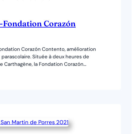
-Fondation Corazón
ndation Corazón Contento, amélioration
u parascolaire. Située à deux heures de
de Carthagène, la Fondation Corazón
ive au profit de la communauté très
Revivir de Los Campanos. Elle sert ainsi
u lundi au vendredi, aux tout-petits, aux
olescents et à leurs parents. Pour
tre…