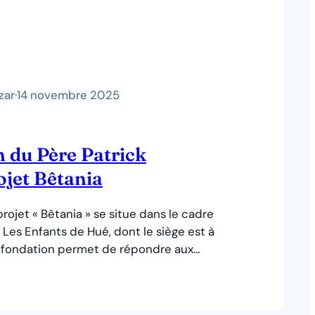
zar
·
14 novembre 2025
 du Père Patrick
ojet Bêtania
rojet « Bêtania » se situe dans le cadre
 Les Enfants de Hué, dont le siège est à
fondation permet de répondre aux
nnels, éducatifs et sociaux, ainsi qu’aux
té et de développement des enfants
pauvreté de la province et de la ville de…