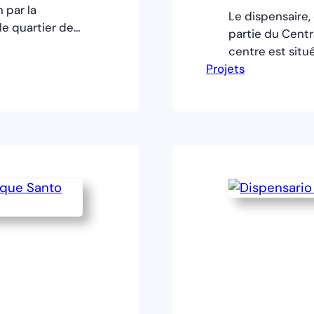
n par la
Le dispensaire,
 le quartier de
partie du Centr
Managua
centre est situ
ous la
Projets
Sandino,dans la
d’un médecin,
Nueva Vida » d
Monseigneur Ma
des personnes