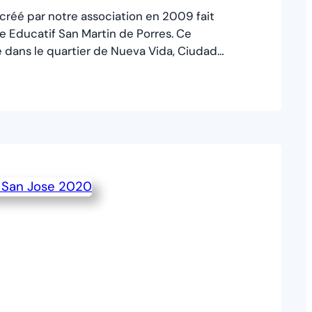
 créé par notre association en 2009 fait
e Educatif San Martin de Porres. Ce
é dans le quartier de Nueva Vida, Ciudad
 partie nord de Managua. « La fondation
ont dépend ce centre a été fondée par
ntica. En 1998, suite au déplacement
…