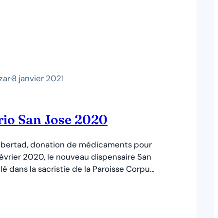
zar
·
8 janvier 2021
rio San Jose 2020
Libertad, donation de médicaments pour
évrier 2020, le nouveau dispensaire San
llé dans la sacristie de la Paroisse Corpus
a. Elle se situe dans un très grand
enant quatre communautés. Le
 sous la responsabilité du conseil de
un médecin. Ces bénévoles…