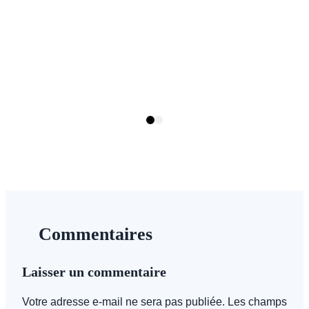
R
7
Page
Page
1
2
Commentaires
Laisser un commentaire
Votre adresse e-mail ne sera pas publiée.
Les champs