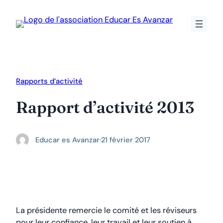
Aller
au
contenu
Rapports d’activité
Rapport d’activité 2013
Educar es Avanzar
·
21 février 2017
La présidente remercie le comité et les réviseurs
pour leur confiance, leur travail et leur soutien à