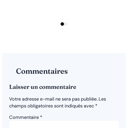
R
2
Page
Page
1
2
Commentaires
Laisser un commentaire
Votre adresse e-mail ne sera pas publiée.
Les
champs obligatoires sont indiqués avec
*
Commentaire
*