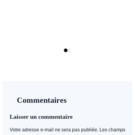
P
1
Page
Page
1
2
Commentaires
Laisser un commentaire
Votre adresse e-mail ne sera pas publiée.
Les champs