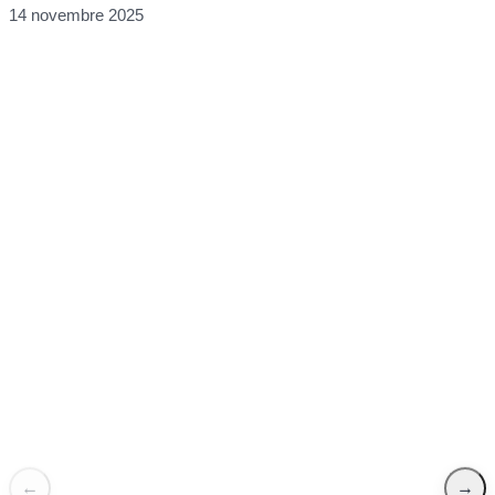
14 novembre 2025
F
8
←
→